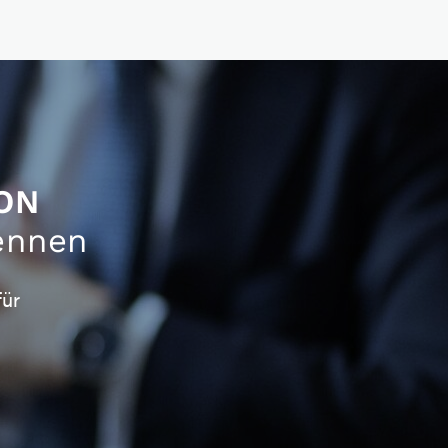
ON
ennen
für