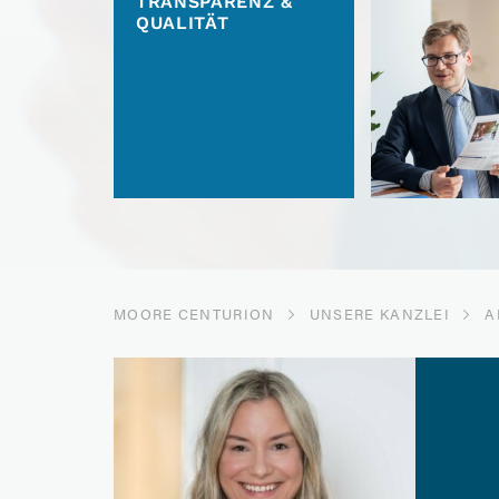
TRANSPARENZ &
QUALITÄT
MOORE CENTURION
UNSERE KANZLEI
A