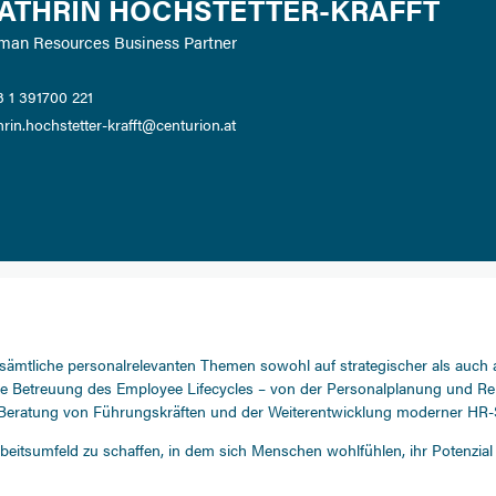
ATHRIN HOCHSTETTER-KRAFFT
man Resources Business Partner
 1 391700 221
hrin.hochstetter-krafft@centurion.at
sämtliche personalrelevanten Themen sowohl auf strategischer als auch 
he Betreuung des Employee Lifecycles – von der Personalplanung und Re
r Beratung von Führungskräften und der Weiterentwicklung moderner HR-
Arbeitsumfeld zu schaffen, in dem sich Menschen wohlfühlen, ihr Potenzi