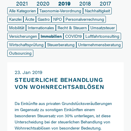
2021
2020
2019
2018
2017
Alle Kategorien
Taxonomie-Verordnung
Nachhaltigkeit
Kanzlei
Ärzte
Gastro
NPO
Personalverrechnung
Mobilität
Internationales
Recht & Steuern
Umsatzsteuer
Versicherungen
Immobilien
COVID19
Luftfahrtconsulting
Wirtschaftsprüfung
Steuerberatung
Unternehmensberatung
Outsourcing
23. Jan 2019
STEUERLICHE BEHANDLUNG
VON WOHNRECHTSABLÖSEN
Da Einkünfte aus privaten Grundstücksveräußerungen
im Gegensatz zu sonstigen Einkünften einem
besonderen Steuersatz von 30% unterliegen, ist diese
Unterscheidung bei der steuerlichen Behandlung von
Wohnrechtsablösen von besonderer Bedeutung.