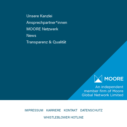
Navigation
Unsere Kanzlei
überspringen
Ansprech­partner*innen
MOORE Netzwerk
News
Transparenz & Qualität
NAVIGATION
IMPRESSUM
KARRIERE
KONTAKT
DATENSCHUTZ
ÜBERSPRINGEN
WHISTLEBLOWER HOTLINE