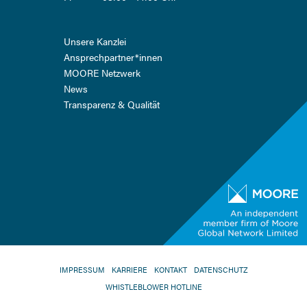
Navigation
Unsere Kanzlei
überspringen
Ansprech­partner*innen
MOORE Netzwerk
News
Transparenz & Qualität
NAVIGATION
IMPRESSUM
KARRIERE
KONTAKT
DATENSCHUTZ
ÜBERSPRINGEN
WHISTLEBLOWER HOTLINE