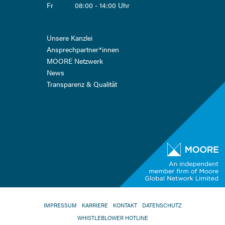
Fr
08:00 - 14:00 Uhr
Navigation
Unsere Kanzlei
überspringen
Ansprech­partner*innen
MOORE Netzwerk
News
Transparenz & Qualität
NAVIGATION
IMPRESSUM
KARRIERE
KONTAKT
DATENSCHUTZ
ÜBERSPRINGEN
WHISTLEBLOWER HOTLINE