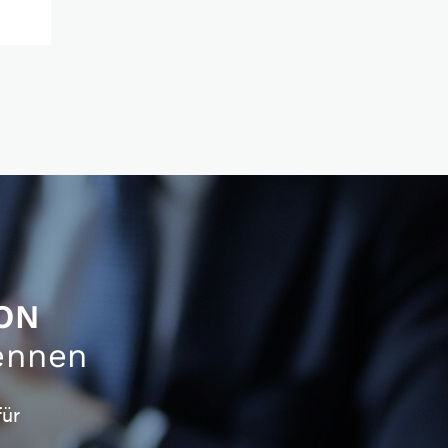
ON
ennen
für