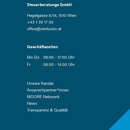
Steuerberatungs GmbH
Hegelgasse 8/14, 1010 Wien
+43 1 39 17 00
office@centurion.at
Geschäftszeiten
Mo-Do
08:00 - 17:00 Uhr
Fr
08:00 - 14:00 Uhr
Navigation
Unsere Kanzlei
überspringen
Ansprech­partner*innen
MOORE Netzwerk
News
Transparenz & Qualität