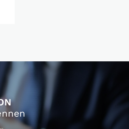
ON
ennen