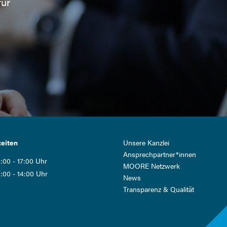
für
Navigation
eiten
Unsere Kanzlei
überspringen
Ansprech­partner*innen
:00 - 17:00 Uhr
MOORE Netzwerk
:00 - 14:00 Uhr
News
Transparenz & Qualität