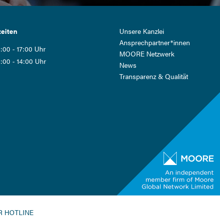
Navigation
eiten
Unsere Kanzlei
überspringen
Ansprech­partner*innen
:00 - 17:00 Uhr
MOORE Netzwerk
:00 - 14:00 Uhr
News
Transparenz & Qualität
 HOTLINE