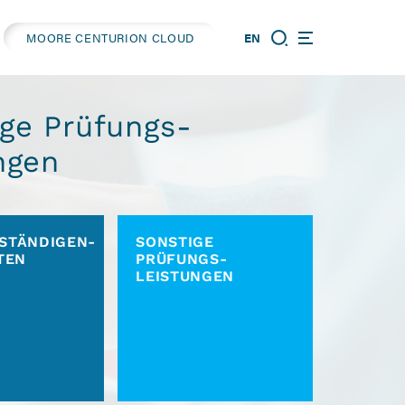
MOORE CENTURION CLOUD
EN
ge Prüfungs­
ngen
STÄNDIGEN­
SONSTIGE
TEN
PRÜFUNGS­
LEISTUNGEN