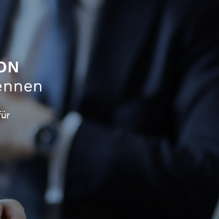
ON
ennen
für