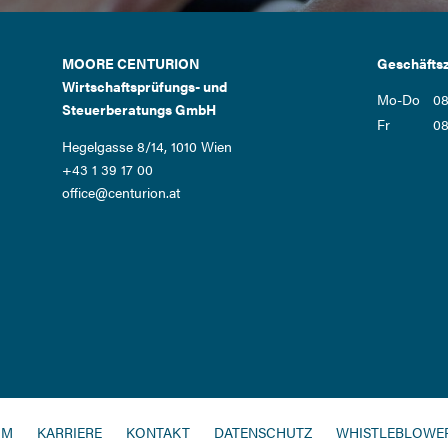
MOORE CENTURION
Geschäftsz
Wirtschaftsprüfungs- und
Mo-Do
08
Steuerberatungs GmbH
Fr
08
Hegelgasse 8/14, 1010 Wien
+43 1 39 17 00
office@centurion.at
NAVIGATION
UM
KARRIERE
KONTAKT
DATENSCHUTZ
WHISTLEBLOWER