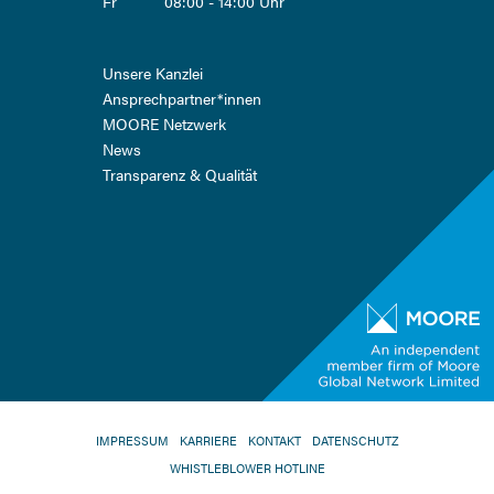
Fr
08:00 - 14:00 Uhr
Navigation
Unsere Kanzlei
überspringen
Ansprech­partner*innen
MOORE Netzwerk
News
Transparenz & Qualität
NAVIGATION
IMPRESSUM
KARRIERE
KONTAKT
DATENSCHUTZ
ÜBERSPRINGEN
WHISTLEBLOWER HOTLINE