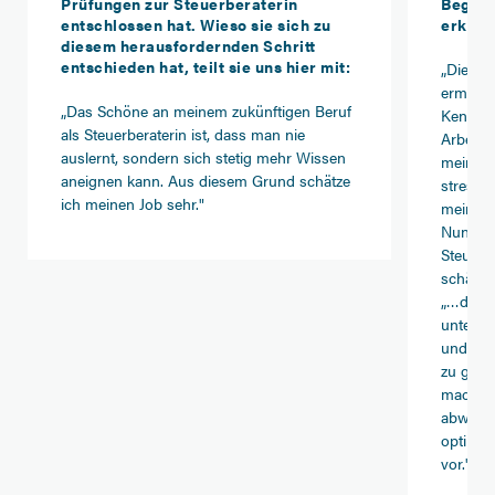
Prüfungen zur Steuerberaterin
Beglei
entschlossen hat. Wieso sie sich zu
erklärt
diesem herausfordernden Schritt
entschieden hat, teilt sie uns hier mit:
„Die A
ermögli
„Das Schöne an meinem zukünftigen Beruf
Kenntni
als Steuerberaterin ist, dass man nie
Arbeitsz
auslernt, sondern sich stetig mehr Wissen
meine V
aneignen kann. Aus diesem Grund schätze
stressi
ich meinen Job sehr."
meine A
Nun ist
Steuerb
schätz 
„…die v
untersc
und von
zu groß
macht m
abwechs
optimal
vor."