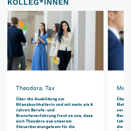
KOLLEG*INNEN
Theodora, Tax
Melin
Über die Ausbildung zur
Über e
Bilanzbuchhalterin und mit mehr als 8
Melina
Jahren Berufs- und
verstär
Branchenerfahrung freut es uns, dass
Berufs
sich Theodora aus unserem
Jahren
Steuerberatungsteam für die
die Arb