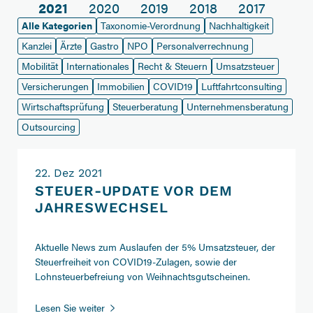
2021
2020
2019
2018
2017
Alle Kategorien
Taxonomie-Verordnung
Nachhaltigkeit
Kanzlei
Ärzte
Gastro
NPO
Personalverrechnung
Mobilität
Internationales
Recht & Steuern
Umsatzsteuer
Versicherungen
Immobilien
COVID19
Luftfahrtconsulting
Wirtschaftsprüfung
Steuerberatung
Unternehmensberatung
Outsourcing
22. Dez 2021
STEUER-UPDATE VOR DEM
JAHRESWECHSEL
Aktuelle News zum Auslaufen der 5% Umsatzsteuer, der
Steuerfreiheit von COVID19-Zulagen, sowie der
Lohnsteuerbefreiung von Weihnachtsgutscheinen.
Steuer-
Lesen Sie weiter