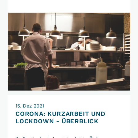
Update
vor
dem
Jahreswechsel
15. Dez 2021
CORONA: KURZARBEIT UND
LOCKDOWN - ÜBERBLICK