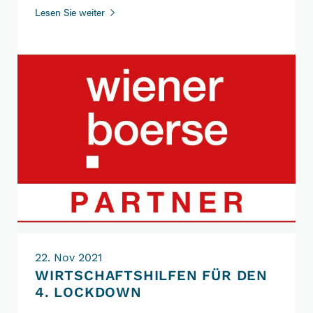
MOORE
Lesen Sie weiter
CENTURION
ist
Listing
Partner
der
Wiener
Börse
22. Nov 2021
WIRTSCHAFTSHILFEN FÜR DEN
4. LOCKDOWN