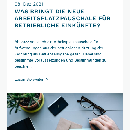
08. Dez 2021
WAS BRINGT DIE NEUE
ARBEITSPLATZPAUSCHALE FÜR
BETRIEBLICHE EINKÜNFTE?
Ab 2022 soll auch ein Arbeitsplatzpauschale für
Aufwendungen aus der betrieblichen Nutzung der
Wohnung als Betriebsausgabe gelten. Dabei sind
bestimmte Voraussetzungen und Bestimmungen zu
beachten.
Was
Lesen Sie weiter
bringt
die
neue
Arbeitsplatzpauschale
für
betriebliche
Einkünfte?