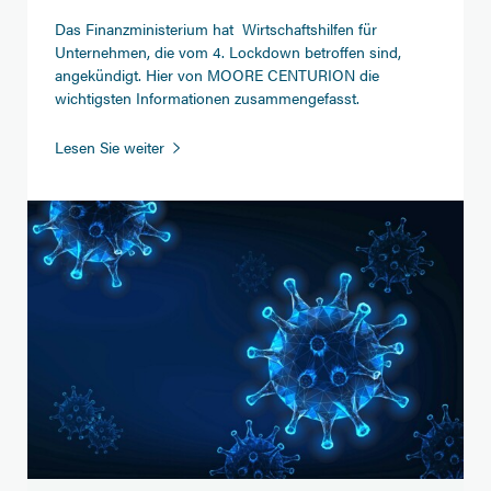
Das Finanzministerium hat Wirtschaftshilfen für
Unternehmen, die vom 4. Lockdown betroffen sind,
angekündigt. Hier von MOORE CENTURION die
wichtigsten Informationen zusammengefasst.
Wirtschaftshilfen
Lesen Sie weiter
für
den
4.
Lockdown