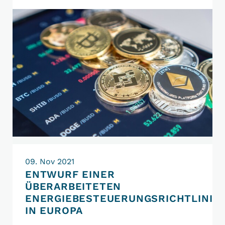
ökosozialen
Steuerreform
enthält
Besteuerungsregeln
für
Kryptowährungen
09. Nov 2021
ENTWURF EINER
ÜBERARBEITETEN
ENERGIEBESTEUERUNGSRICHTLINIE
IN EUROPA